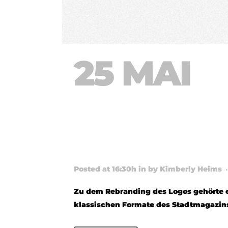
25 MAI
R
HANNOV
FORMAT
Posted at 16:30h
in
by
Kimberly Heims
Zu dem Rebranding des Logos gehörte e
klassischen Formate des Stadtmagazins 