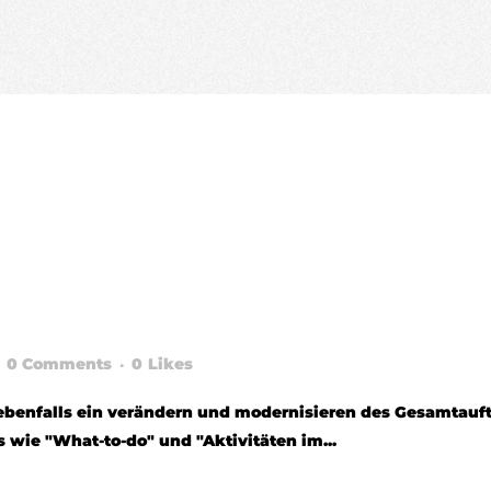
EBRANDING
ERLIFE INST
E
0 Comments
0
Likes
benfalls ein verändern und modernisieren des Gesamtauftr
wie "What-to-do" und "Aktivitäten im...