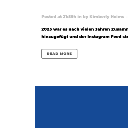
REBRAN
Posted at 21:59h
in
by
Kimberly Heims
2025 war es nach vielen Jahren Zusamm
hinzugefügt und der Instagram Feed stru
READ MORE