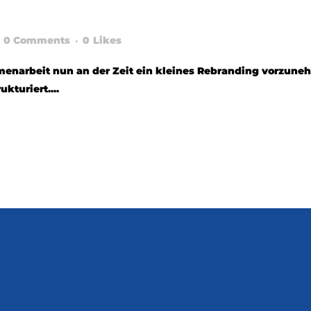
DING LOGO
0 Comments
0
Likes
enarbeit nun an der Zeit ein kleines Rebranding vorzune
kturiert....