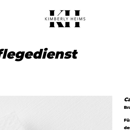
flegedienst
C
Br
Fü
de